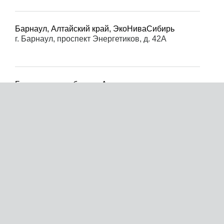
Барнаул, Алтайский край, ЭкоНиваСибирь
г. Барнаул, проспект Энергетиков, д. 42А
Белгородская область, Агростратегия
г. Белгород, ул. Речная д. 73
Бийск, Алтайский край, ЭкоНиваСибирь
г. Бийск, ул. Шубенский переулок, 65
Брянская область, Агростратегия
г. Брянск, СО «Прогресс», д. 71