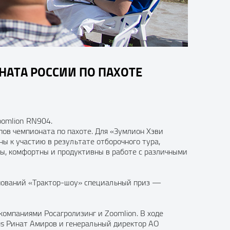
АТА РОССИИ ПО ПАХОТЕ
oomlion RN904.
пов чемпионата по пахоте. Для «Зумлион Хэви
ы к участию в результате отборочного тура,
ны, комфортны и продуктивны в работе с различными
внований «Трактор-шоу» специальный приз —
компаниями Росагролизинг и Zoomlion. В ходе
us Ринат Амиров и генеральный директор АО