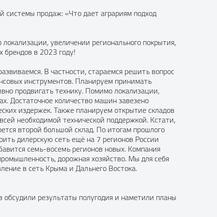
й системы продаж: «Что дает аграриям подход
о локализации, увеличении регионального покрытия,
 брендов в 2023 году!
развиваемся. В частности, стараемся решить вопрос
нансовых инструментов. Планируем принимать
ивно продвигать технику. Помимо локализации,
гах. Достаточное количество машин завезено
еских издержек. Также планируем открытие складов
 всей необходимой технической поддержкой. Кстати,
оется второй большой склад. По итогам прошлого
ирить дилерскую сеть ещё на 7 регионов России
добавится семь-восемь регионов новых. Компания
 промышленность, дорожная хозяйство. Мы для себя
ление в сеть Крыма и Дальнего Востока.
ов обсудили результаты полугодия и наметили планы