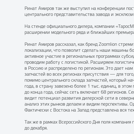
Ринат Амиров так же выступил на конференции пос
центрального представительства завода и эксклюз
На стенде официального дилера, компании «ТаросМа
расширении модельного ряда и ближайших премьерах
Ринат Амиров рассказал, как бренд Zoomlion стреми
локализации, что позволит сделать наши машины бо
активное участие в региональных программах субси
проводим работу с логистикой. Расширяем логистич
в Россию и распределено по регионам. Это дает на
запчастей во всех регионах присутствия — для тог
помимо центрального склада запчастей, который нач
года, в страну завезено более 1 тыс. единиц, в эт
до конца года, сейчас сеть включает 68 регионов. С
видит потенциал развития дилерской сети в северны
анализ этих рынков делаем и видим перспективы. Од
Фактически с Востока на Запад представлена вся те
Так же в рамках Всероссийского Дня поля компания
до декабря.