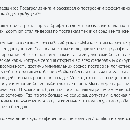
тавщиков Росагролизинга и рассказал о построении эффективно
ивной дистрибуции?».
шинери», прошел пресс-брифинг, где мы рассказали о планах п
. Zoomlion стал лидером по поставкам техники среди китайских
тельно завоевывает российский рынок: «Мы не стоим на месте, 
лее доступными, благодаря, в том числе, применению ряда фи
дирования. Все это позволит нам и нашими дилерами более акт
еские хабы, которые сегодня открыты во всех федеральных окру
м возможность достичь минимальных сроков поставок и логистич
о, чтобы оперативно и бесперебойно обеспечивать наши машины
ал действовать ровно год назад в Москве, скоро в столице откр
ом году у компании более амбициозные планы. Мы намерены расш
ейчас это 31 компания. До конца года, по нашим расчетам, еще 
х регионах. Где-то это больше не сельская, допустим, а лесная
ним из важных моментов для компании в этом году, стало добав
хника бренда».
 провела дилерскую конференция, где команда Zoomlion и дилер