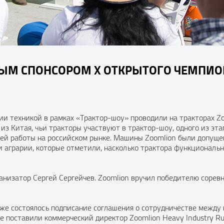
ЫМ СПОНСОРОМ X ОТКРЫТОГО ЧЕМПИОН
нии техникой в рамках «Трактор-шоу» проводили на тракторах Z
з Китая, чьи тракторы участвуют в трактор-шоу, одного из эта
ней работы на российском рынке. Машины Zoomlion были допущен
и аграрии, которые отметили, насколько трактора функциональ
анизатор Сергей Сергейчев. Zoomlion вручил победителю соре
же состоялось подписание соглашения о сотрудничестве между 
е поставили коммерческий директор Zoomlion Heavy Industry R