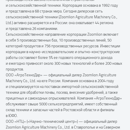
и сельскохозяйственной техники. Корпорация основана в 1992 году
и представлена в 68 странах мира. Сегодня дилерская сеть
сельскохозяйственной техники (Zoomlion Agriculture Machinery Co.,
Ltd.) активно расширяется и в России: она охватывает 44 региона
и представлена 26 компаниями.
Сельскохозяйственное направление корпорации Zoomlion включает
в себя 5 производственных баз, 10 производственных линий, 50
категорий продуктов и 756 производственных ресурсов. Инвестиции
корпорации в научно-исследовательские и опытно-конструкторские
работы составляют более 5% ее годового операционного дохода
и ежегодно привносят около 300 новых технологий и более 200 новых
продуктов.
ООО «АгроТехноДар» — официальный дилер Zoomlion Agriculture
Machinery Co., Ltd. на юге России. Компания основана в 2004 году
и специализируется на поставках импортной сельскохозяйственной
техники для обработки почвы, посева, внесения удобрений, а также
прицепных и самоходных опрыскивателей. Компания «АгроТехноДар»
обслуживает свыше 5000 сельхозпредприятий, имеет собственный
склад техники и запасных частей в Ростовской области и филиалы
в ЮФО.
ООО «НТЦ» («Научно-технический центр») — официальный дилер
Zoomlion Agriculture Machinery Co., Ltd. в Ставрополье и на Северном