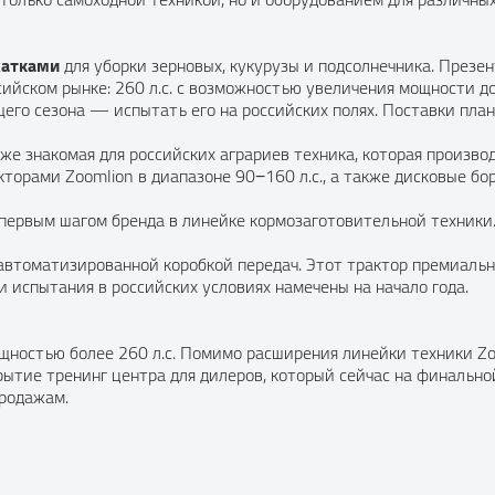
жатками
для уборки зерновых, кукурузы и подсолнечника. Презе
сийском рынке: 260 л.с. с возможностью увеличения мощности д
щего сезона — испытать его на российских полях. Поставки пла
е знакомая для российских аграриев техника, которая производ
кторами Zoomlion в диапазоне 90−160 л.с., а также дисковые бо
 первым шагом бренда в линейке кормозаготовительной техники
 автоматизированной коробкой передач. Этот трактор премиальн
 испытания в российских условиях намечены на начало года.
ностью более 260 л.с. Помимо расширения линейки техники Zo
рытие тренинг центра для дилеров, который сейчас на финально
родажам.