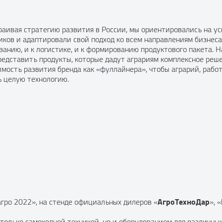
аивая стратегию развития в России, мы ориентировались на у
ков и адаптировали свой подход ко всем направлениям бизнес
анию, и к логистике, и к формированию продуктового пакета. 
редставить продукты, которые дадут аграриям комплексное реш
мость развития бренда как «фуллайнера», чтобы аграрий, работа
ь целую технологию.
АгроТехноДар
гро 2022», на стенде официальных дилеров «
», «
 только самоходной техникой, но и оборудованием для различных