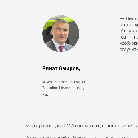
— Выстр
поставщи
обслужив
год — п
необходи
получит
Ринат Амиров,
коммерческий директор
Zoomlion Heavy Industry
Rus
Мероприятие для СМИ прошло в ходе выставки «Юга
Уже с января линейка бренда начнет пополняться не