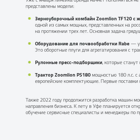
представлены модели:
Зерноуборочный комбайн
Zoomlion
TF
120 с 
одной из самых мощных, представленных на рос
на протяжении трех лет. Основная задача гряду
Оборудование для почвообработки
Rabe
— уж
Это оборотные плуги для агрегатирования с тра
Рулонные пресс-подборщики
, которые станут
Трактор
Zoomlion
PS
180
мощностью 180 л.с. с
европейские комплектующие. Первые поставки и
Также 2022 году продолжится разработка машин мощ
направления бизнеса. К лету в Уфе планируется отк
обучение сервисные специалисты и менеджеры по п