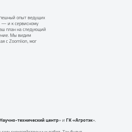
спешный опыт ведущих
а — и к сервисному
Наш план на следующий
ение. Мы видим
я с Zoomlion, мог
Научно-технический центр
ГК «Агротэк
» и
».
 сельскохозяйственных работ. Так будут